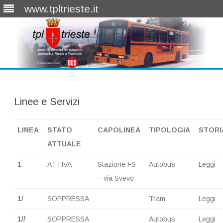
www.tpltrieste.it
Skip
to
content
Linee e Servizi
LINEA
STATO
CAPOLINEA
TIPOLOGIA
STORI
ATTUALE
1
ATTIVA
Stazione FS
Autobus
Leggi
– via Svevo
1/
SOPPRESSA
Tram
Leggi
1//
SOPPRESSA
Autobus
Leggi