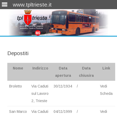
www.tpltrieste.it
Skip
to
content
Depostiti
Nome
Indirizzo
Data
Data
Link
apertura
chiusira
Broletto
Via Caduti
30/11/1934
/
Vedi
sul Lavoro
Scheda
2, Trieste
San Marco
Via Caduti
04/11/1999
/
Vedi