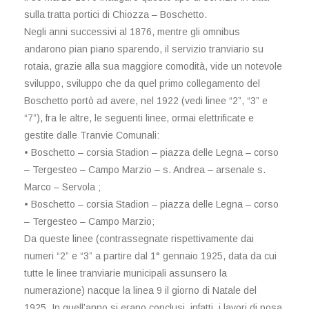
sulla tratta portici di Chiozza – Boschetto.
Negli anni successivi al 1876, mentre gli omnibus
andarono pian piano sparendo, il servizio tranviario su
rotaia, grazie alla sua maggiore comodità, vide un notevole
sviluppo, sviluppo che da quel primo collegamento del
Boschetto portò ad avere, nel 1922 (vedi linee “2”, “3” e
“7”), fra le altre, le seguenti linee, ormai elettrificate e
gestite dalle Tranvie Comunali:
• Boschetto – corsia Stadion – piazza delle Legna – corso
– Tergesteo – Campo Marzio – s. Andrea – arsenale s.
Marco – Servola ;
• Boschetto – corsia Stadion – piazza delle Legna – corso
– Tergesteo – Campo Marzio;
Da queste linee (contrassegnate rispettivamente dai
numeri “2” e “3” a partire dal 1° gennaio 1925, data da cui
tutte le linee tranviarie municipali assunsero la
numerazione) nacque la linea 9 il giorno di Natale del
1925. In quell’anno si erano conclusi, infatti, i lavori di posa