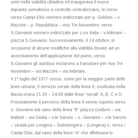
unici nella viabilità cittadina ed inaugurava il nuovo
impianto semaforico a controllo centralizzato), le corse
verso Campi Elisi vennero indirizzate per p. Goldoni – v.
Mazzini – p. Repubblica – riva Tre Novembre; verso
S.Giovanni vennero indirizzate per c.so Italia – v.Imbriani –
piazza S.Giovanni. Successivamente, il 24 ottobre, in
occasione di alcune modifiche alla viabilità dovute ad un
assestamento dell’applicazione del piano, verso
S.Giovanni gli autobus iniziarono a transitare per riva Tre
Novembre – via Mazzini – via Imbriani.
Il 1° luglio del 1977 cessò, come per la maggior parte delle
linee urbane, il servizio serale della linea 9, sostituita nella
fascia oraria 21.30 – 24.00 dalle linee “serali” A, B, C e D.
Precisamente il percorso della linea 9 venne coperto verso
s. Giovanni dal ramo della linea “B” piazza Goldoni – via
Battisti – via Giulia – v.le Sanzio – s. Giovanni – v.le Sanzio
– strada per Longera – Sottolongera – (Longera) e, verso i
Campi Elisi, dal ramo della linea “A” che effettuava lo