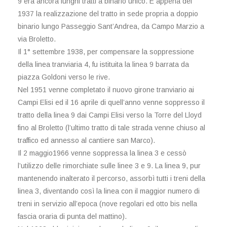
9 era ancora lunghi tratti a binario unico. È appena del
1937 la realizzazione del tratto in sede propria a doppio
binario lungo Passeggio Sant’Andrea, da Campo Marzio a
via Broletto.
Il 1° settembre 1938, per compensare la soppressione
della linea tranviaria 4, fu istituita la linea 9 barrata da
piazza Goldoni verso le rive.
Nel 1951 venne completato il nuovo girone tranviario ai
Campi Elisi ed il 16 aprile di quell’anno venne soppresso il
tratto della linea 9 dai Campi Elisi verso la Torre del Lloyd
fino al Broletto (l’ultimo tratto di tale strada venne chiuso al
traffico ed annesso al cantiere san Marco).
Il 2 maggio1966 venne soppressa la linea 3 e cessò
l’utilizzo delle rimorchiate sulle linee 3 e 9. La linea 9, pur
mantenendo inalterato il percorso, assorbì tutti i treni della
linea 3, diventando così la linea con il maggior numero di
treni in servizio all’epoca (nove regolari ed otto bis nella
fascia oraria di punta del mattino).