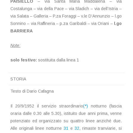
PAISIELLO
– via Santa Maria Maddalena – via
Costalunga – via della Pace – via Sladich – via dell’Istria –
via Salata – Galleria – P.za Foraggi – v.le D’Annunzio – l.go
Sonnino – via Raffineria – p.za Garibaldi – via Oriani –
l.go
BARRIERA
Note:
solo festivo:
sostituita dalla linea 1
STORIA
Testo di Dario Cafagna
Il 20/9/1952 il servizio straordinario
(*)
notturno (fascia
oraria dalle 0.30 alle 5.30), istituito due anni prima, venne
potenziato ed organizzato su quattro linee anziché due.
Alle originali linee notturne
31
e
32
, rimaste tranviarie, si