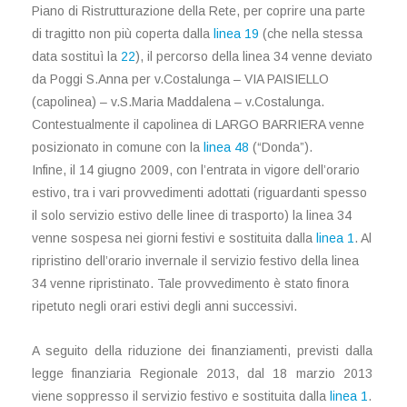
Piano di Ristrutturazione della Rete, per coprire una parte
di tragitto non più coperta dalla
linea 19
(che nella stessa
data sostituì la
22
), il percorso della linea 34 venne deviato
da Poggi S.Anna per v.Costalunga – VIA PAISIELLO
(capolinea) – v.S.Maria Maddalena – v.Costalunga.
Contestualmente il capolinea di LARGO BARRIERA venne
posizionato in comune con la
linea 48
(“Donda”).
Infine, il 14 giugno 2009, con l’entrata in vigore dell’orario
estivo, tra i vari provvedimenti adottati (riguardanti spesso
il solo servizio estivo delle linee di trasporto) la linea 34
venne sospesa nei giorni festivi e sostituita dalla
linea 1
. Al
ripristino dell’orario invernale il servizio festivo della linea
34 venne ripristinato. Tale provvedimento è stato finora
ripetuto negli orari estivi degli anni successivi.
A seguito della riduzione dei finanziamenti, previsti dalla
legge finanziaria Regionale 2013, dal 18 marzio 2013
viene soppresso il servizio festivo e sostituita dalla
linea 1
.