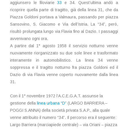
aggiunsero le filoviarie
33
e 34. Quest’ultima andò a
ricoprire quella parte di tragitto, già della linea 31, che da
Piazza Goldoni portava a Valmaura, passando per piazza
Sansovino, S. Giacomo e Via dell’Istria. La “34”, però,
risultò prolungata lungo via Flavia fino al Dazio. I passaggi
avvenivano ogni ora.
A partire dal 1° agosto 1958 il servizio notturno venne
nuovamente riorganizzato su due sole linee e trasformato
interamente in automobilistico. La linea 34 venne
soppressa e il tragitto notturno fra piazza Goldoni ed il
Dazio di via Flavia venne coperto nuovamente dalla linea
31.
Con il 1° novembre 1972 l’A.C.E.G.A.T. assunse la
gestione della
linea urbana “D”
(LARGO BARRIERA –
POGGI S.ANNA) della società privata S.A.P., alla quale
venne attribuito il numero “34”. Il percorso era il seguente:
Largo Barriera (marciapiede centrale) – via Oriani – piazza