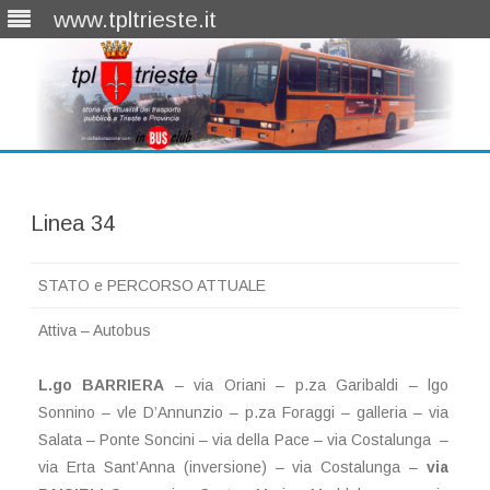
www.tpltrieste.it
Skip
to
content
Linea 34
STATO e PERCORSO ATTUALE
Attiva – Autobus
L.go BARRIERA
– via Oriani – p.za Garibaldi – lgo
Sonnino – vle D’Annunzio – p.za Foraggi – galleria – via
Salata – Ponte Soncini – via della Pace – via Costalunga –
via Erta Sant’Anna (inversione) – via Costalunga –
via