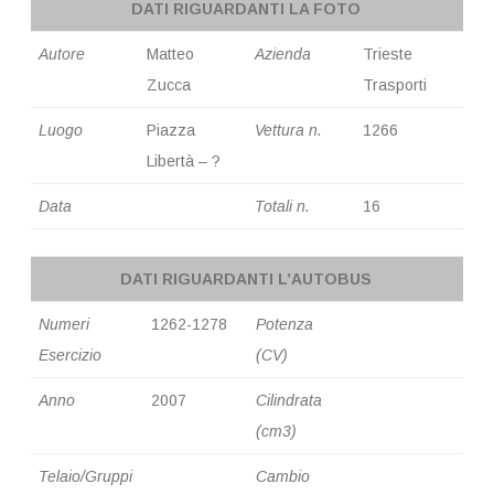
DATI RIGUARDANTI LA FOTO
Autore
Matteo
Azienda
Trieste
Zucca
Trasporti
Luogo
Piazza
Vettura n.
1266
Libertà – ?
Data
Totali n.
16
DATI RIGUARDANTI L’AUTOBUS
Numeri
1262-1278
Potenza
Esercizio
(CV)
Anno
2007
Cilindrata
(cm3)
Telaio/Gruppi
Cambio