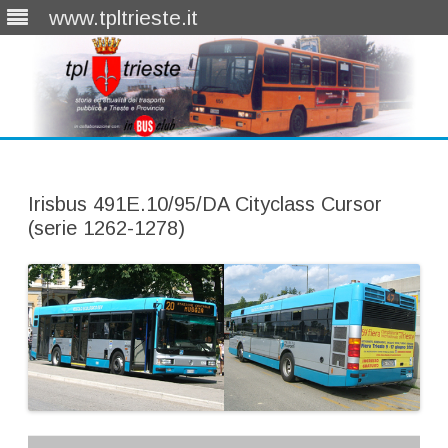
www.tpltrieste.it
Skip
to
content
Irisbus 491E.10/95/DA Cityclass Cursor
(serie 1262-1278)