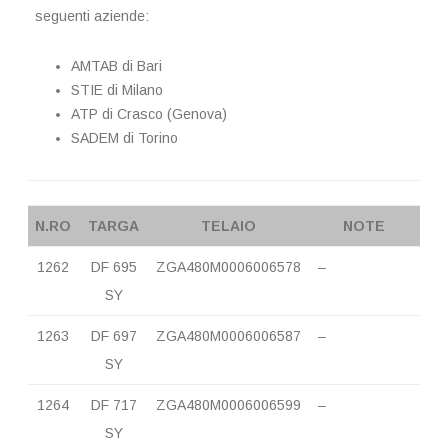
seguenti aziende:
AMTAB di Bari
STIE di Milano
ATP di Crasco (Genova)
SADEM di Torino
N.RO
TARGA
TELAIO
NOTE
1262
DF 695
ZGA480M0006006578
–
SY
1263
DF 697
ZGA480M0006006587
–
SY
1264
DF 717
ZGA480M0006006599
–
SY