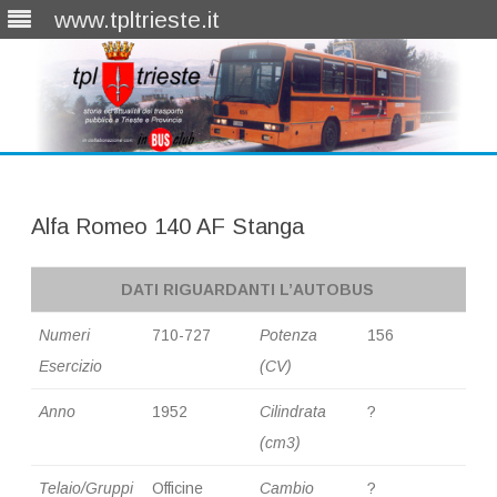
www.tpltrieste.it
Skip
to
content
Alfa Romeo 140 AF Stanga
DATI RIGUARDANTI L’AUTOBUS
Numeri
710-727
Potenza
156
Esercizio
(CV)
Anno
1952
Cilindrata
?
(cm3)
Telaio/Gruppi
Officine
Cambio
?