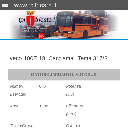
www.tpltrieste.it
Skip
to
content
Iveco 100E.18. Cacciamali Tema 317/2
DATI RIGUARDANTI L’AUTOBUS
Numeri
645
Potenza
Esercizio
(CV)
Anno
1999
Cilindrata
(cm3)
Telaio/Gruppi
Cambio