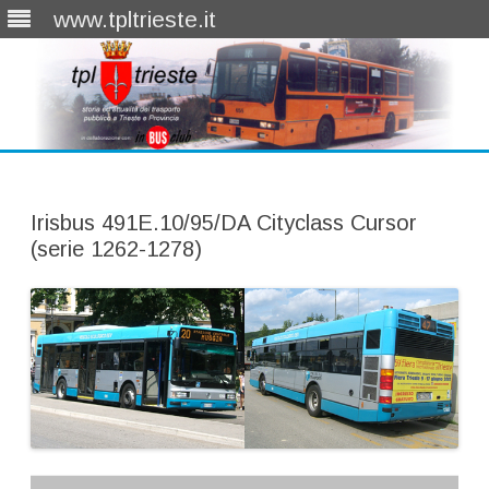
www.tpltrieste.it
Skip
to
content
Irisbus 491E.10/95/DA Cityclass Cursor
(serie 1262-1278)