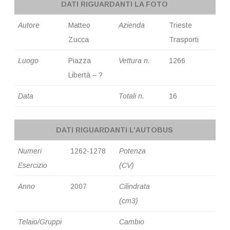
DATI RIGUARDANTI LA FOTO
Autore
Matteo
Azienda
Trieste
Zucca
Trasporti
Luogo
Piazza
Vettura n.
1266
Libertà – ?
Data
Totali n.
16
DATI RIGUARDANTI L’AUTOBUS
Numeri
1262-1278
Potenza
Esercizio
(CV)
Anno
2007
Cilindrata
(cm3)
Telaio/Gruppi
Cambio