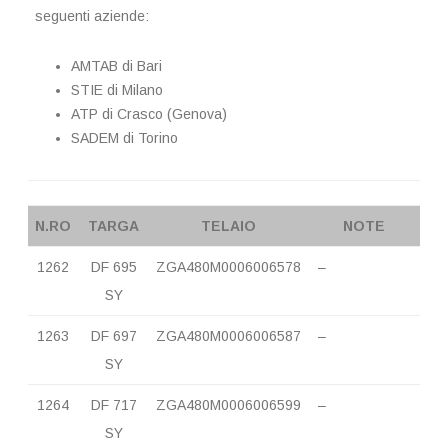
seguenti aziende:
AMTAB di Bari
STIE di Milano
ATP di Crasco (Genova)
SADEM di Torino
N.RO
TARGA
TELAIO
NOTE
1262
DF 695
ZGA480M0006006578
–
SY
1263
DF 697
ZGA480M0006006587
–
SY
1264
DF 717
ZGA480M0006006599
–
SY