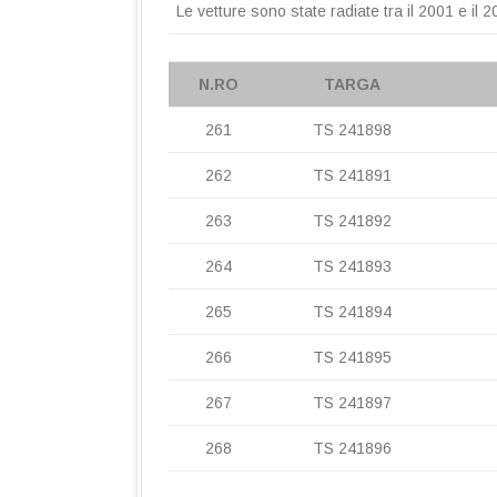
Le vetture sono state radiate tra il 2001 e il 2
N.RO
TARGA
261
TS 241898
262
TS 241891
263
TS 241892
264
TS 241893
265
TS 241894
266
TS 241895
267
TS 241897
268
TS 241896