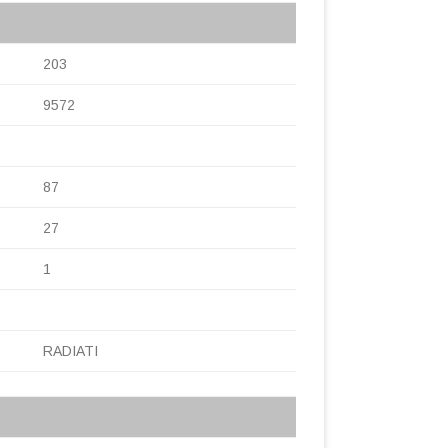
203
9572
87
27
1
RADIATI