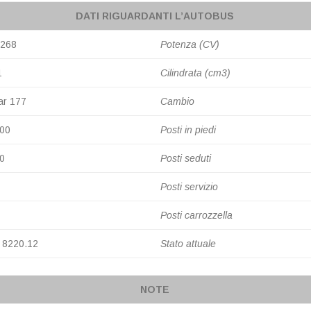
DATI RIGUARDANTI L’AUTOBUS
-268
Potenza (CV)
A
1
Cilindrata (cm3)
ar 177
Cambio
000
Posti in piedi
0
Posti seduti
Posti servizio
Posti carrozzella
 8220.12
Stato attuale
NOTE