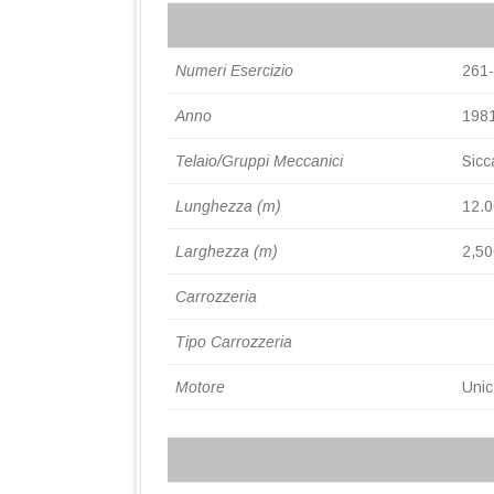
STREAM
Numeri Esercizio
261
RETE TRANVIARI
Anno
198
RETE FILOVIARIA
Telaio/Gruppi Meccanici
Sicc
DEPOSITI
Lunghezza (m)
12.
Larghezza (m)
2,50
Carrozzeria
Tipo Carrozzeria
Motore
Unic