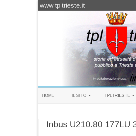
www.tpltrieste.it
HOME
IL SITO
TPLTRIESTE
PRESENTAZIONE
STORIA DEL TPL
Inbus U210.80 177LU 
RINGRAZIAMENTI
TRENOVIA TRIEST
PROGETTI
LINEE E SERVIZI