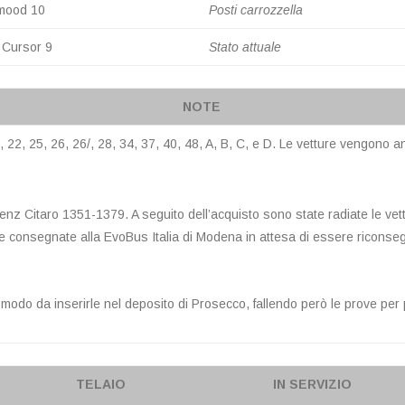
mood 10
Posti carrozzella
Cursor 9
Stato attuale
NOTE
, 19, 22, 25, 26, 26/, 28, 34, 37, 40, 48, A, B, C, e D. Le vetture vengo
enz Citaro 1351-1379. A seguito dell’acquisto sono state radiate le ve
 consegnate alla EvoBus Italia di Modena in attesa di essere riconsegn
in modo da inserirle nel deposito di Prosecco, fallendo però le prove p
TELAIO
IN SERVIZIO