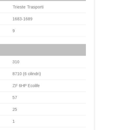
Trieste Trasporti
1683-1689
9
310
8710 (6 cilindri)
ZF 6HP Ecolife
57
25
1