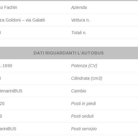
o Fachin
Azienda
za Goldoni – via Galatti
Vettura n.
3
Totali n.
DATI RIGUARDANTI L’AUTOBUS
1-1690
Potenza (CV)
3
Cilindrata (cm3)
MenariniBUS
Cambio
620
Posti in piedi
0
Posti seduti
ariniBUS
Posti servizio