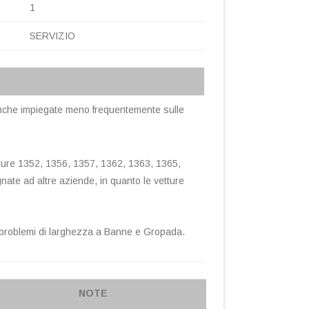
1
SERVIZIO
no anche impiegate meno frequentemente sulle
tture 1352, 1356, 1357, 1362, 1363, 1365,
ate ad altre aziende, in quanto le vetture
er problemi di larghezza a Banne e Gropada.
NOTE