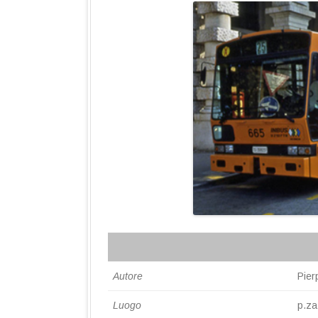
STREAM
RETE TRANVIARI
RETE FILOVIARIA
DEPOSITI
Autore
Pier
Luogo
p.za