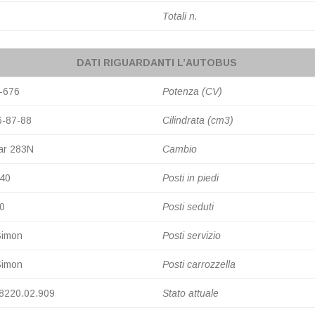
Totali n.
DATI RIGUARDANTI L’AUTOBUS
-676
Potenza (CV)
6-87-88
Cilindrata (cm3)
ar 283N
Cambio
740
Posti in piedi
0
Posti seduti
Simon
Posti servizio
Simon
Posti carrozzella
 8220.02.909
Stato attuale