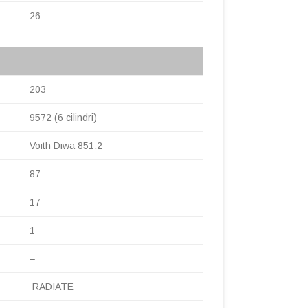
26
203
9572 (6 cilindri)
Voith Diwa 851.2
87
17
1
–
RADIATE