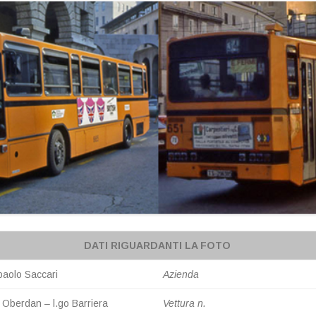
A
DATI RIGUARDANTI LA FOTO
paolo Saccari
Azienda
 Oberdan – l.go Barriera
Vettura n.