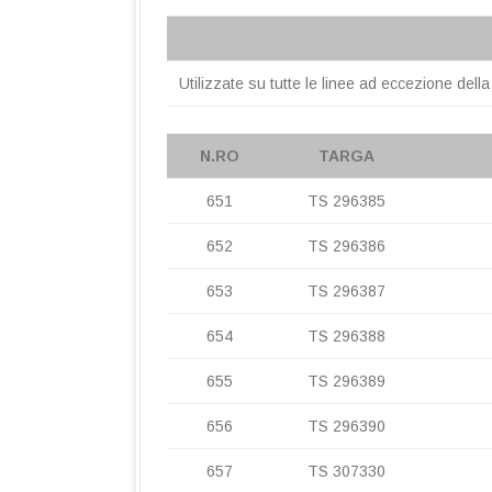
Utilizzate su tutte le linee ad eccezione del
N.RO
TARGA
651
TS 296385
652
TS 296386
653
TS 296387
654
TS 296388
655
TS 296389
656
TS 296390
657
TS 307330