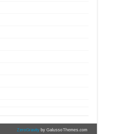
ZeroGravity
by GalussoThemes.com