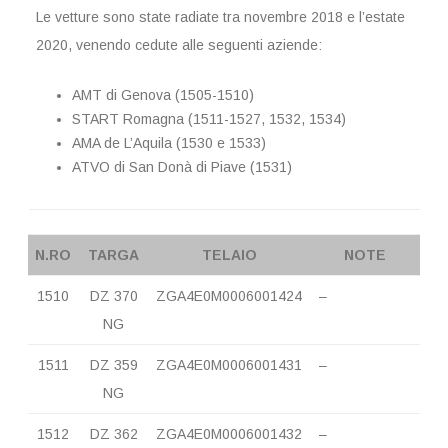
Le vetture sono state radiate tra novembre 2018 e l’estate
2020, venendo cedute alle seguenti aziende:
AMT di Genova (1505-1510)
START Romagna (1511-1527, 1532, 1534)
AMA de L’Aquila (1530 e 1533)
ATVO di San Donà di Piave (1531)
N.RO
TARGA
TELAIO
NOTE
1510
DZ 370
ZGA4E0M0006001424
–
NG
1511
DZ 359
ZGA4E0M0006001431
–
NG
1512
DZ 362
ZGA4E0M0006001432
–