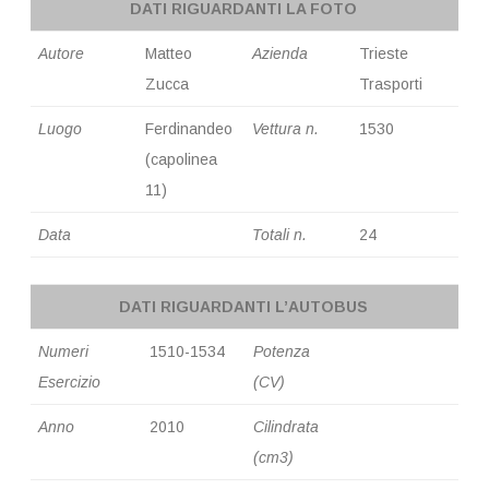
DATI RIGUARDANTI LA FOTO
Autore
Matteo
Azienda
Trieste
Zucca
Trasporti
Luogo
Ferdinandeo
Vettura n.
1530
(capolinea
11)
Data
Totali n.
24
DATI RIGUARDANTI L’AUTOBUS
Numeri
1510-1534
Potenza
Esercizio
(CV)
Anno
2010
Cilindrata
(cm3)